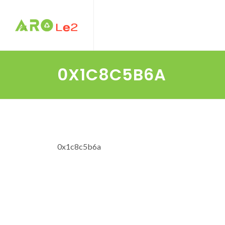
0X1C8C5B6A
0x1c8c5b6a